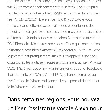
marché (netflix HD, molotov en 1080p avec l'option à 4 euros),
wifi AC performant, télécommande bluetooth, Kodi 17.6 plus
rapide que sur ma beelink en S905X, ergonomie du launcher
fire TV. 12/11/2017 · Bienvenue FOX & REVIEW, je vous
propose dans cette nouvelle chaîne des présentations de
produits en tout genre qui sont issus de mes propres achats ou
qui me sont fournis par des partenaires Comment diffuser du
PC à Firestick - Meilleures méthodes . En ce qui concerne les
utilisations possibles d'Amazon FireAppareils TV et Fire Stick,
le potentiel est pratiquement illimité. Les appareils sont peu
coûteux, faciles à utiliser, faciles à p Comment utiliser IPTV sur
VLC? [Mis à jour 2020] By. Martin-janvier 5, 2020. 0. Facebook.
Twitter . Pinterest. WhatsApp. L’IPTV est une alternative au
système de télévision traditionnel. Il vous permet de regarder
la télévision sur vos ordinateurs
Dans certaines régions, vous pouvez
utiliser l'assistante vocale Alexa pour