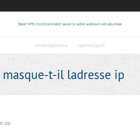
Best VPN 2021
Comment savoir si votre webcam est allumée
Smallidge50664
Laginess53978
 masque-t-il ladresse ip
er zip