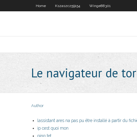
Home
Kszaszcz59154
Winge88301
Le navigateur de tor
Author
lassistant ares na pas pu être installé à partir du fichi
ip cest quoi mon
ping tet